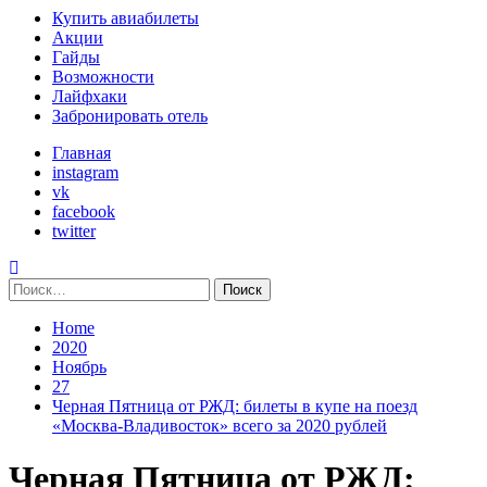
Primary
Купить авиабилеты
Menu
Акции
Гайды
Возможности
Лайфхаки
Забронировать отель
Главная
instagram
vk
facebook
twitter
Найти:
Home
2020
Ноябрь
27
Черная Пятница от РЖД: билеты в купе на поезд
«Москва-Владивосток» всего за 2020 рублей
Черная Пятница от РЖД: