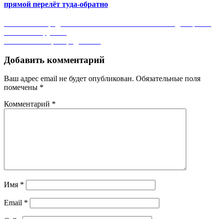
прямой перелёт туда-обратно
Навигация
Previous
Previous
Распродажа NordStar: билеты на Новый Год и просто
post:
так от 1100 рублей
по
Next
Next
Большая распродажа S7
записям
post:
Добавить комментарий
Ваш адрес email не будет опубликован.
Обязательные поля
помечены
*
Комментарий
*
Имя
*
Email
*