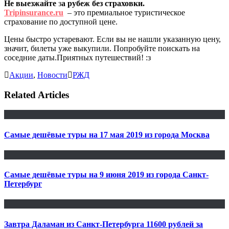
Не выезжайте
з
а рубеж без страховки.
Tripinsurance.ru
– это премиальное туристическое
страхование по доступной цене.
Цены быстро устаревают. Если вы не нашли указанную цену,
значит, билеты уже выкупили. Попробуйте поискать на
соседние даты.Приятных путешествий! :з
Акции
,
Новости
РЖД
Related Articles
Самые дешёвые туры на 17 мая 2019 из города Москва
Самые дешёвые туры на 9 июня 2019 из города Cанкт-
Петербург
Завтра Даламан из Санкт-Петербурга 11600 рублей за