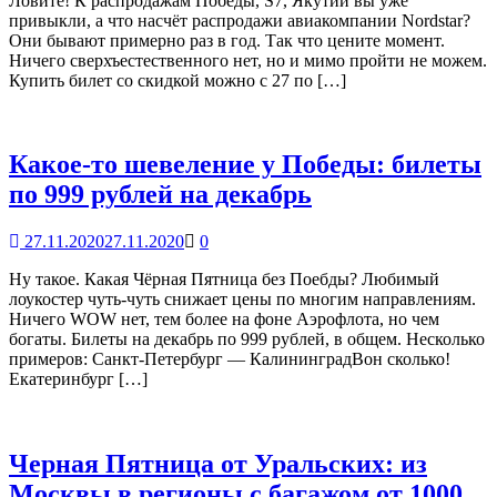
Ловите! К распродажам Победы, S7, Якутии вы уже
привыкли, а что насчёт распродажи авиакомпании Nordstar?
Они бывают примерно раз в год. Так что цените момент.
Ничего сверхъестественного нет, но и мимо пройти не можем.
Купить билет со скидкой можно с 27 по […]
Какое-то шевеление у Победы: билеты
по 999 рублей на декабрь
27.11.2020
27.11.2020
0
Ну такое. Какая Чёрная Пятница без Поебды? Любимый
лоукостер чуть-чуть снижает цены по многим направлениям.
Ничего WOW нет, тем более на фоне Аэрофлота, но чем
богаты. Билеты на декабрь по 999 рублей, в общем. Несколько
примеров: Санкт-Петербург — КалининградВон сколько!
Екатеринбург […]
Черная Пятница от Уральских: из
Москвы в регионы с багажом от 1000