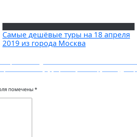
Самые дешёвые туры на 18 апреля
2019 из города Москва
й Краби или индонезийский Ломбок от 26300₽ в обе стор
ер из Москвы в Пулу (Хорватия) за 9800 рублей туда-об
оля помечены
*