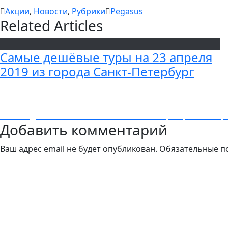
Акции
,
Новости
,
Рубрики
Pegasus
Related Articles
Самые дешёвые туры на 23 апреля
2019 из города Cанкт-Петербург
Навигация
Previous
Previous
Летим из Москвы во вьетнамский Дананг, тайски
Next
post:
Next
Неделя лета вместо школы! 1 сентября прямой чарт
по
Добавить комментарий
post:
записям
Ваш адрес email не будет опубликован.
Обязательные п