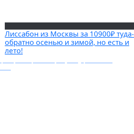
Лиссабон из Москвы за 10900₽ туда-
обратно осенью и зимой, но есть и
лето!
оны, с ноября по май, везут Singapore Airlines
ратно