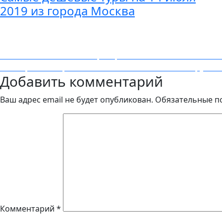
2019 из города Москва
Навигация
Previous
Previous
Из Москвы во Францию всего за 2950₽ все лето
Next
post:
Next
Прямые перелеты из Москвы в Рим за 11200 рублей 
по
Добавить комментарий
post:
записям
Ваш адрес email не будет опубликован.
Обязательные п
Комментарий
*