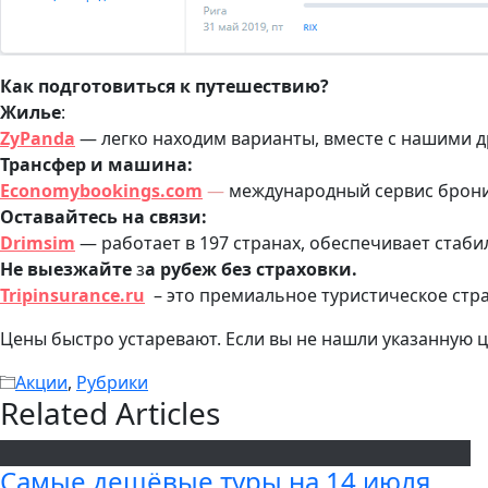
Как подготовиться к путешествию?
Жилье
:
ZyPanda
— легко находим варианты, вместе с нашими 
Трансфер и машина:
Economybookings.com
—
международный сервис бронир
Оставайтесь на связи:
Drimsim
— работает в 197 странах, обеспечивает стаби
Не выезжайте
з
а рубеж без страховки.
Tripinsurance.ru
– это премиальное туристическое стра
Цены быстро устаревают. Если вы не нашли указанную ц
Акции
,
Рубрики
Related Articles
Самые дешёвые туры на 14 июля