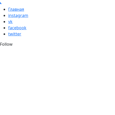
Skip
to
Главная
content
instagram
vk
facebook
twitter
Follow