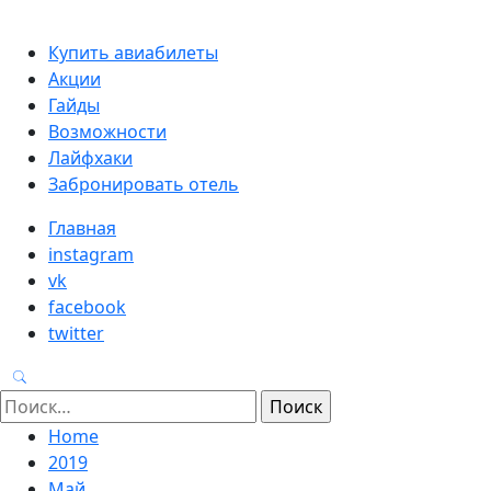
Primary
Купить авиабилеты
Menu
Акции
Гайды
Возможности
Лайфхаки
Забронировать отель
Главная
instagram
vk
facebook
twitter
Найти:
Home
2019
Май