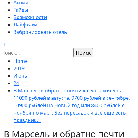
Menu
Акции
Гайды
Возможности
Лайфхаки
Забронировать отель
Найти:
Home
2019
Июнь
24
В Марсель и обратно почти когда захочешь —
11090 рублей в августе, 9700 рублей в сентябре,
10900 рублей на Новый год или 8400 рублей с
ноября по март. Без пересадок и всё ещё есть
праздники!
В Марсель и обратно почти