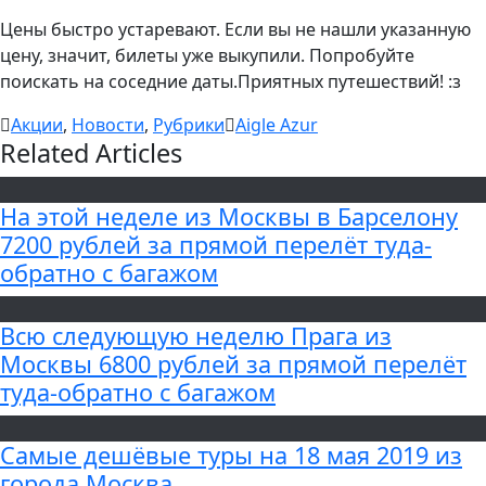
Цены быстро устаревают. Если вы не нашли указанную
цену, значит, билеты уже выкупили. Попробуйте
поискать на соседние даты.Приятных путешествий! :з
Акции
,
Новости
,
Рубрики
Aigle Azur
Related Articles
На этой неделе из Москвы в Барселону
7200 рублей за прямой перелёт туда-
обратно с багажом
Всю следующую неделю Прага из
Москвы 6800 рублей за прямой перелёт
туда-обратно с багажом
Самые дешёвые туры на 18 мая 2019 из
города Москва