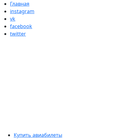
Skip
Главная
to
instagram
content
vk
facebook
twitter
Primary
Купить авиабилеты