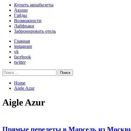
Primary
Купить авиабилеты
Menu
Акции
Гайды
Возможности
Лайфхаки
Забронировать отель
Главная
instagram
vk
facebook
twitter
Найти:
Home
Aigle Azur
Aigle Azur
Прямые перелеты в Марсель из Москвы за