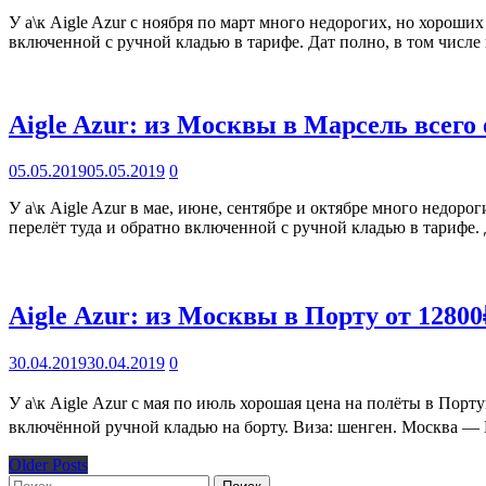
У а\к Aigle Azur с ноября по март много недорогих, но хороши
включенной с ручной кладью в тарифе. Дат полно, в том числе
Aigle Azur: из Москвы в Марсель всего 
05.05.2019
05.05.2019
0
У а\к Aigle Azur в мае, июне, сентябре и октябре много недор
перелёт туда и обратно включенной с ручной кладью в тарифе.
Aigle Azur: из Москвы в Порту от 12800
30.04.2019
30.04.2019
0
У а\к Aigle Azur с мая по июль хорошая цена на полёты в Порт
включённой ручной кладью на борту. Виза: шенген. Москва — 
Older Posts
Найти: