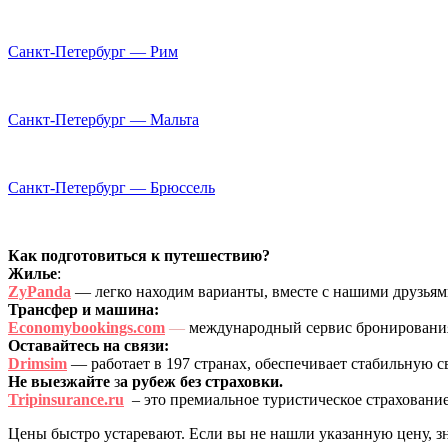
Санкт-Петербург — Рим
Санкт-Петербург — Мальта
Санкт-Петербург — Брюссель
Как подготовиться к путешествию?
Жилье
:
ZyPanda
— легко находим варианты, вместе с нашими друзья
Трансфер и машина:
Economybookings.com
—
международный сервис бронирования 
Оставайтесь на связи:
Drimsim
— работает в 197 странах, обеспечивает стабильную с
Не выезжайте
з
а рубеж без страховки.
Tripinsurance.ru
– это премиальное туристическое страхование
Цены быстро устаревают. Если вы не нашли указанную цену, з