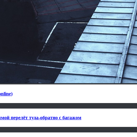
nline)
мой перелёт туда-обратно с багажом