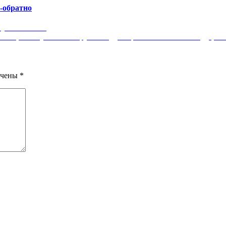
а-обратно
рублей летом!
ей, на Пхукет 39700 рублей туда-обратно. И не кем-нибудь, а Tur
ечены
*