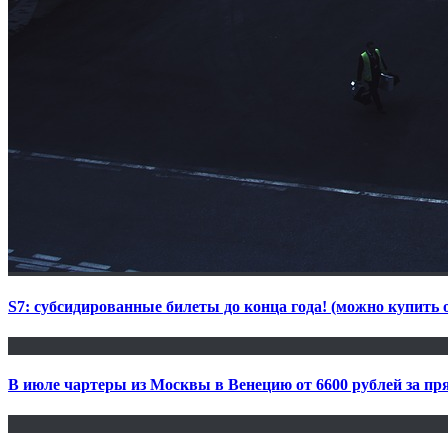
S7: субсидированные билеты до конца года! (можно купить o
В июле чартеры из Москвы в Венецию от 6600 рублей за пря