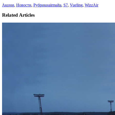
Акции
,
Новости
,
Рубрики
airmalta
,
S7
,
Vueling
,
WizzAir
Related Articles