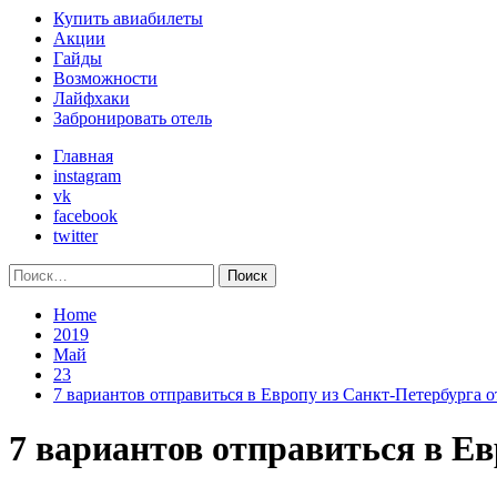
Primary
Купить авиабилеты
Menu
Акции
Гайды
Возможности
Лайфхаки
Забронировать отель
Главная
instagram
vk
facebook
twitter
Найти:
Home
2019
Май
23
7 вариантов отправиться в Европу из Санкт-Петербурга о
7 вариантов отправиться в Ев