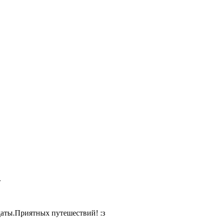
.
даты.Приятных путешествий! :з