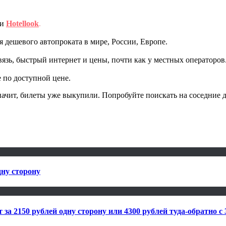
ми
Hotellook
.
дешевого автопроката в мире, России, Европе.
вязь, быстрый интернет и цены, почти как у местных операторов
 по доступной цене.
начит, билеты уже выкупили. Попробуйте поискать на соседние 
дну сторону
а 2150 рублей одну сторону или 4300 рублей туда-обратно c 