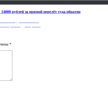
 14000 рублей за прямой перелёт туда-обратно
 от 3200 рублей летом!
ой перелёт туда-обратно
ечены
*