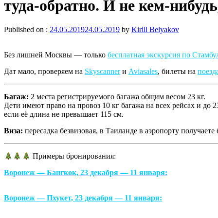
туда-обратно. И не кем-нибудь,
Published on :
24.05.2019
24.05.2019
by
Kirill Belyakov
Без лишней Москвы — только
бесплатная экскурсия по Стамбу
Дат мало, проверяем на
Skyscanner
и
Aviasales
, билеты на
поезд
Багаж:
2 места регистрируемого багажа общим весом 23 кг.
Дети имеют право на провоз 10 кг багажа на всех рейсах и до 2
если её длина не превышает 115 см.
Виза:
пересадка безвизовая, в Таиланде в аэропорту получаете
Примеры бронирования:
Воронеж — Бангкок, 23 декабря — 11 января:
Воронеж — Пхукет, 23 декабря — 11 января: