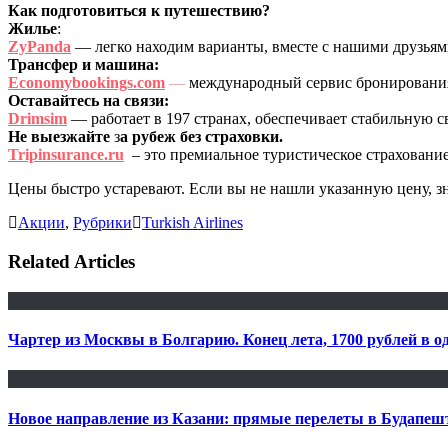
Как подготовиться к путешествию?
Жилье
:
ZyPanda
— легко находим варианты, вместе с нашими друзья
Трансфер и машина:
Economybookings.com
—
международный сервис бронирования 
Оставайтесь на связи:
Drimsim
— работает в 197 странах, обеспечивает стабильную с
Не выезжайте
з
а рубеж без страховки.
Tripinsurance.ru
– это премиальное туристическое страхование
Цены быстро устаревают. Если вы не нашли указанную цену, з
Акции
,
Рубрики
Turkish Airlines
Related Articles
Чартер из Москвы в Болгарию. Конец лета, 1700 рублей в о
Новое направление из Казани: прямые перелеты в Будапешт з