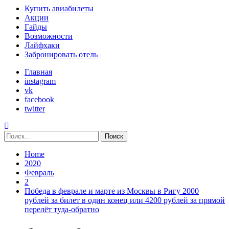
Primary
Купить авиабилеты
Menu
Акции
Гайды
Возможности
Лайфхаки
Забронировать отель
Главная
instagram
vk
facebook
twitter
Найти:
Home
2020
Февраль
2
Победа в феврале и марте из Москвы в Ригу 2000
рублей за билет в один конец или 4200 рублей за прямой
перелёт туда-обратно