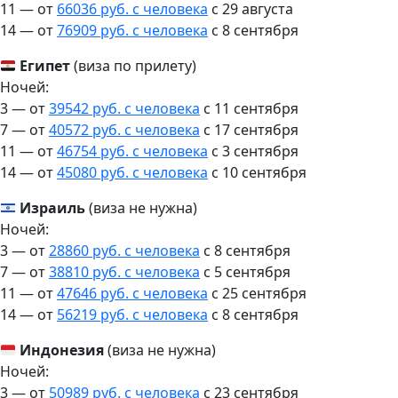
11 — от
66036 руб. с человека
c 29 августа
14 — от
76909 руб. с человека
c 8 сентября
Египет
(виза по прилету)
Ночей:
3 — от
39542 руб. с человека
c 11 сентября
7 — от
40572 руб. с человека
c 17 сентября
11 — от
46754 руб. с человека
c 3 сентября
14 — от
45080 руб. с человека
c 10 сентября
Израиль
(виза не нужна)
Ночей:
3 — от
28860 руб. с человека
c 8 сентября
7 — от
38810 руб. с человека
c 5 сентября
11 — от
47646 руб. с человека
c 25 сентября
14 — от
56219 руб. с человека
c 8 сентября
Индонезия
(виза не нужна)
Ночей:
3 — от
50989 руб. с человека
c 23 сентября