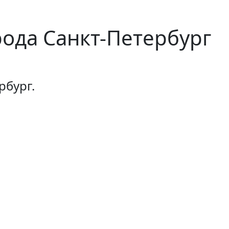
рода Cанкт-Петербург
рбург.