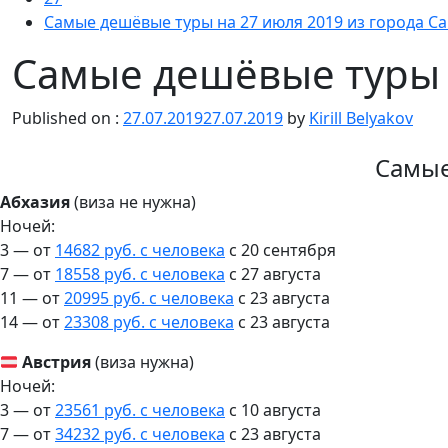
Самые дешёвые туры на 27 июля 2019 из города C
Самые дешёвые туры н
Published on :
27.07.2019
27.07.2019
by
Kirill Belyakov
Самые
Абхазия
(виза не нужна)
Ночей:
3 — от
14682 руб. с человека
c 20 сентября
7 — от
18558 руб. с человека
c 27 августа
11 — от
20995 руб. с человека
c 23 августа
14 — от
23308 руб. с человека
c 23 августа
Австрия
(виза нужна)
Ночей:
3 — от
23561 руб. с человека
c 10 августа
7 — от
34232 руб. с человека
c 23 августа