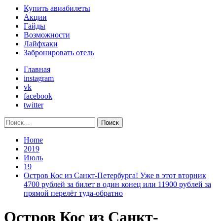
Primary
Купить авиабилеты
Menu
Акции
Гайды
Возможности
Лайфхаки
Забронировать отель
Главная
instagram
vk
facebook
twitter
Найти:
Home
2019
Июль
19
Остров Кос из Санкт-Петербурга! Уже в этот вторник
4700 рублей за билет в один конец или 11900 рублей за
прямой перелёт туда-обратно
Остров Кос из Санкт-