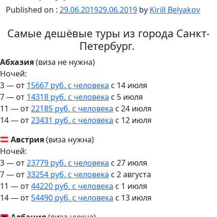
Published on :
29.06.2019
29.06.2019
by
Kirill Belyakov
Самые дешёвые туры из города Cанкт-
Петербург.
Абхазия
(виза не нужна)
Ночей:
3 — от
15667 руб. с человека
c 14 июля
7 — от
14318 руб. с человека
c 5 июля
11 — от
22185 руб. с человека
c 24 июля
14 — от
23431 руб. с человека
c 12 июля
Австрия
(виза нужна)
Ночей:
3 — от
23779 руб. с человека
c 27 июля
7 — от
33254 руб. с человека
c 2 августа
11 — от
44220 руб. с человека
c 1 июля
14 — от
54490 руб. с человека
c 13 июля