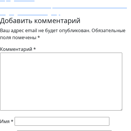
по
Next
Next
Отличные и интересные возможности на 29 июня,
записям
post:
подойдёт всем и каждому.
Добавить комментарий
Ваш адрес email не будет опубликован.
Обязательные
поля помечены
*
Комментарий
*
Имя
*