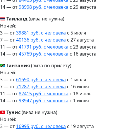
11 — от
84405 руб. с человека
c 29 августа
14 — от
98998 руб. с человека
c 29 августа
Таиланд
(виза не нужна)
Ночей:
3 — от
39881 руб. с человека
c 5 июля
7 — от
40136 руб. с человека
c 27 августа
11 — от
41791 руб. с человека
c 23 августа
14 — от
45769 руб. с человека
c 16 августа
Танзания
(виза по прилету)
Ночей:
3 — от
61690 руб. с человека
c 1 июля
7 — от
71287 руб. с человека
c 16 июля
11 — от
82415 руб. с человека
c 18 июля
14 — от
93947 руб. с человека
c 1 июля
Тунис
(виза не нужна)
Ночей:
3 — от
16995 руб. с человека
c 19 августа