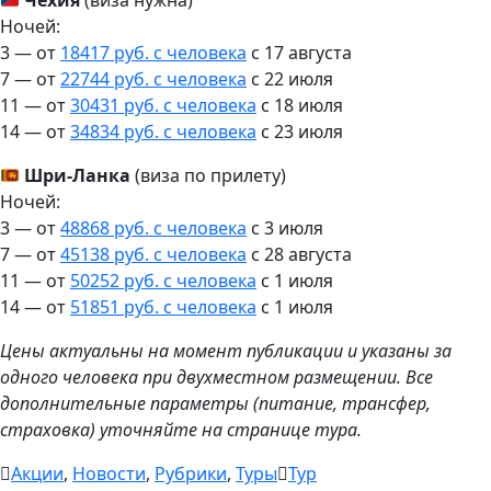
Чехия
(виза нужна)
Ночей:
3 — от
18417 руб. с человека
c 17 августа
7 — от
22744 руб. с человека
c 22 июля
11 — от
30431 руб. с человека
c 18 июля
14 — от
34834 руб. с человека
c 23 июля
Шри-Ланка
(виза по прилету)
Ночей:
3 — от
48868 руб. с человека
c 3 июля
7 — от
45138 руб. с человека
c 28 августа
11 — от
50252 руб. с человека
c 1 июля
14 — от
51851 руб. с человека
c 1 июля
Цены актуальны на момент публикации и указаны за
одного человека при двухместном размещении. Все
дополнительные параметры (питание, трансфер,
страховка) уточняйте на странице тура.
Акции
,
Новости
,
Рубрики
,
Туры
Тур