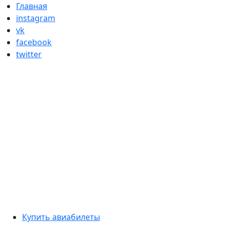
Skip
Главная
to
instagram
content
vk
facebook
twitter
Primary
Купить авиабилеты