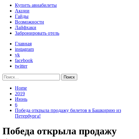
Primary
Купить авиабилеты
Menu
Акции
Гайды
Возможности
Лайфхаки
Забронировать отель
Главная
instagram
vk
facebook
twitter
Найти:
Home
2019
Июнь
6
Победа открыла продажу билетов в Башкирию из
Петербурга!
Победа открыла продажу