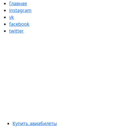
Skip
Главная
to
instagram
content
vk
facebook
twitter
Primary
Купить авиабилеты