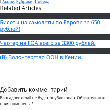
Акции
,
Рубрики
Победа
Related Articles
Билеты на самолеты по Европе за 650
рублей!
Чартер на ГОА всего за 3300 рублей.
(В) Волонтерство ООН в Кении.
Навигация
Previous
Previous
Чартеры на Майорку из Москвы за 8900 рублей
post:
в обе стороны, на неделю в июне.
по
Next
Next
Новый Год в Египте: прямые рейсы Аэрофлота из
записям
post:
Москвы за 21500 рублей туда-обратно.
Добавить комментарий
Ваш адрес email не будет опубликован.
Обязательные
поля помечены
*