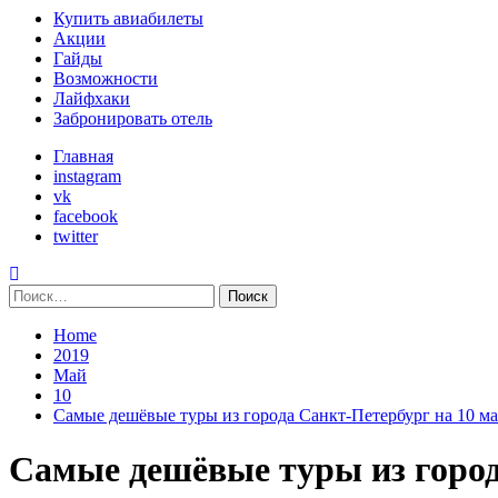
Primary
Купить авиабилеты
Menu
Акции
Гайды
Возможности
Лайфхаки
Забронировать отель
Главная
instagram
vk
facebook
twitter
Найти:
Home
2019
Май
10
Самые дешёвые туры из города Cанкт-Петербург на 10 ма
Самые дешёвые туры из город