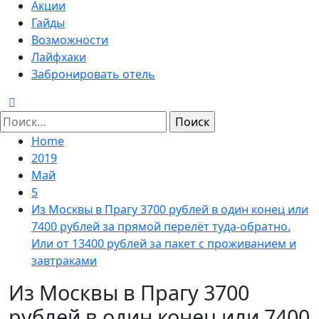
Menu
Акции
Гайды
Возможности
Лайфхаки
Забронировать отель
Найти:
Home
2019
Май
5
Из Москвы в Прагу 3700 рублей в один конец или
7400 рублей за прямой перелёт туда-обратно.
Или от 13400 рублей за пакет с проживанием и
завтраками
Из Москвы в Прагу 3700
рублей в один конец или 7400