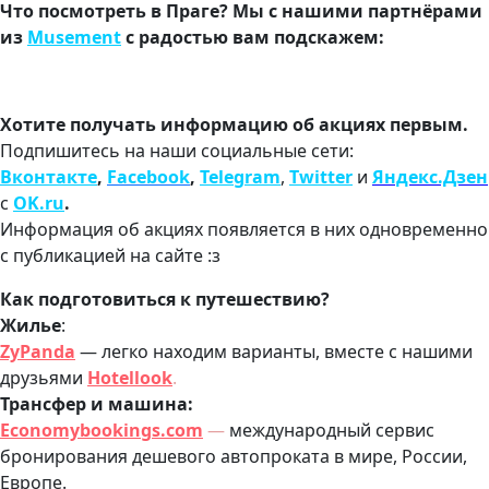
Что посмотреть в Праге? Мы с нашими партнёрами
из
Musement
с радостью вам подскажем:
Хотите получать информацию об акциях первым.
Подпишитесь на наши социальные сети:
Вконтакте
,
Facebook
,
Telegram
,
Twitter
и
Яндекс.Дзен
с
OK.ru
.
Информация об акциях появляется в них одновременно
с публикацией на сайте :з
Как подготовиться к путешествию?
Жилье
:
ZyPanda
— легко находим варианты, вместе с нашими
друзьями
Hotellook
.
Трансфер и машина:
Economybookings.com
—
международный сервис
бронирования дешевого автопроката в мире, России,
Европе.