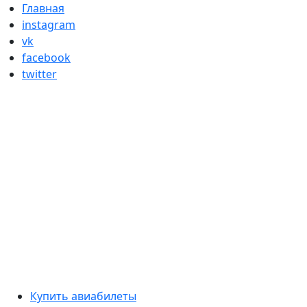
Skip
Главная
to
instagram
content
vk
facebook
twitter
Primary
Купить авиабилеты