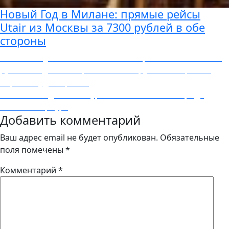
Новый Год в Милане: прямые рейсы
Utair из Москвы за 7300 рублей в обе
стороны
Навигация
Previous
Previous
Aigle Azur: из Москвы в Марсель всего от 4800
post:
рублей в один конец или от 10000 рублей за прямой
по
перелёт туда-обратно
записям
Next
Next
Самые дешёвые туры на 5 мая 2019 из города
post:
Cанкт-Петербург
Добавить комментарий
Ваш адрес email не будет опубликован.
Обязательные
поля помечены
*
Комментарий
*