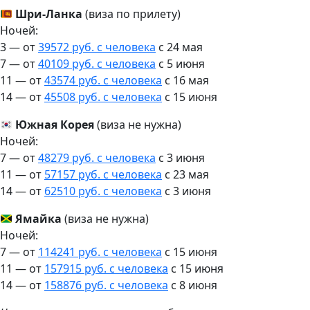
Шри-Ланка
(виза по прилету)
Ночей:
3 — от
39572 руб. с человека
c 24 мая
7 — от
40109 руб. с человека
c 5 июня
11 — от
43574 руб. с человека
c 16 мая
14 — от
45508 руб. с человека
c 15 июня
Южная Корея
(виза не нужна)
Ночей:
7 — от
48279 руб. с человека
c 3 июня
11 — от
57157 руб. с человека
c 23 мая
14 — от
62510 руб. с человека
c 3 июня
Ямайка
(виза не нужна)
Ночей:
7 — от
114241 руб. с человека
c 15 июня
11 — от
157915 руб. с человека
c 15 июня
14 — от
158876 руб. с человека
c 8 июня