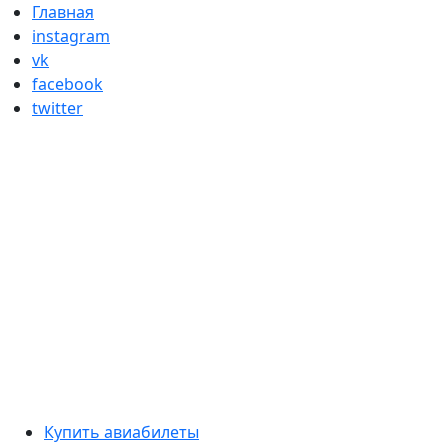
Skip
Главная
to
instagram
content
vk
facebook
twitter
Primary
Купить авиабилеты