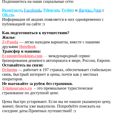
Подпишитесь на наши социальные сети:
Вконтакте
,
Facebook
,
Telegram
,
Twitter
и
Яндекс.Дзен
с
OK.ru
.
Информация об акциях появляется в них одновременно с
публикацией на сайте :з
Как подготовиться к путешествию?
Жилье
:
ZyPanda
— легко находим варианты, вместе с нашими
друзьями
Hotellook
.
Трансфер и машина:
Economybookings.com
—
международный сервис
бронирования дешевого автопроката в мире, России, Европе.
Оставайтесь на связи:
Drimsim
— работает в 197 странах, обеспечивает стабильную
связь, быстрый интернет и цены, почти как у местных
операторов.
Не выезжайте
з
а рубеж без страховки.
Tripinsurance.ru
– это премиальное туристическое
страхование по доступной цене.
Цены быстро устаревают. Если вы не нашли указанную цену,
значит, билеты уже выкупили. Попробуйте поискать на
соседние даты.Приятных путешествий! :з