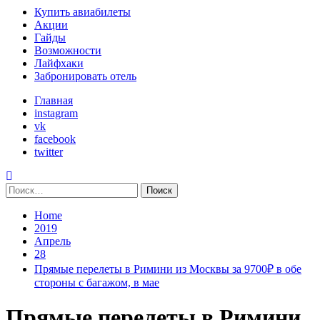
Primary
Купить авиабилеты
Menu
Акции
Гайды
Возможности
Лайфхаки
Забронировать отель
Главная
instagram
vk
facebook
twitter
Найти:
Home
2019
Апрель
28
Прямые перелеты в Римини из Москвы за 9700₽ в обе
стороны с багажом, в мае
Прямые перелеты в Римини