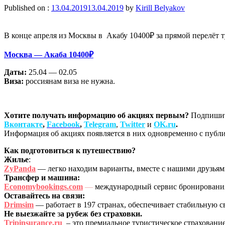
Published on :
13.04.2019
13.04.2019
by
Kirill Belyakov
В конце апреля из Москвы в Акабу 10400₽ за прямой перелёт т
Москва —
Акаба 10400₽
Даты:
25.04 — 02.05
Виза:
россиянам виза не нужна.
Хотите получать информацию об акциях первым?
Подпишит
Вконтакте
,
Facebook
,
Telegram
,
Twitter
и
OK.ru
.
Информация об акциях появляется в них одновременно с публик
Как подготовиться к путешествию?
Жилье
:
ZyPanda
— легко находим варианты, вместе с нашими друзья
Трансфер и машина:
Economybookings.com
—
международный сервис бронирования 
Оставайтесь на связи:
Drimsim
— работает в 197 странах, обеспечивает стабильную с
Не выезжайте
з
а рубеж без страховки.
Tripinsurance.ru
– это премиальное туристическое страхование