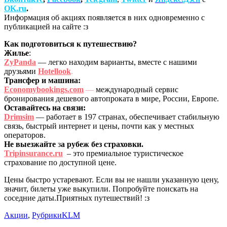
OK.ru
.
Информация об акциях появляется в них одновременно с
публикацией на сайте :з
Как подготовиться к путешествию?
Жилье
:
ZyPanda
— легко находим варианты, вместе с нашими
друзьями
Hotellook
.
Трансфер и машина:
Economybookings.com
—
международный сервис
бронирования дешевого автопроката в мире, России, Европе.
Оставайтесь на связи:
Drimsim
— работает в 197 странах, обеспечивает стабильную
связь, быстрый интернет и цены, почти как у местных
операторов.
Не выезжайте
з
а рубеж без страховки.
Tripinsurance.ru
– это премиальное туристическое
страхование по доступной цене.
Цены быстро устаревают. Если вы не нашли указанную цену,
значит, билеты уже выкупили. Попробуйте поискать на
соседние даты.Приятных путешествий! :з
Акции
,
Рубрики
KLM