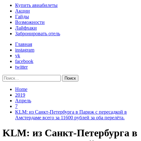
Primary
Купить авиабилеты
Menu
Акции
Гайды
Возможности
Лайфхаки
Забронировать отель
Главная
instagram
vk
facebook
twitter
Найти:
Home
2019
Апрель
7
KLM: из Санкт-Петербурга в Париж с пересадкой в
Амстердаме всего за 11600 рублей за оба перелёта.
KLM: из Санкт-Петербурга в