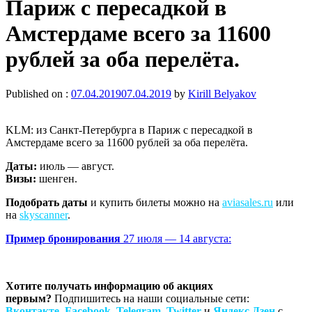
Париж с пересадкой в
Амстердаме всего за 11600
рублей за оба перелёта.
Published on :
07.04.2019
07.04.2019
by
Kirill Belyakov
KLM: из Санкт-Петербурга в Париж с пересадкой в
Амстердаме всего за 11600 рублей за оба перелёта.
Даты:
июль — август.
Визы:
шенген.
Подобрать даты
и купить билеты можно на
aviasales.ru
или
на
skyscanner
.
Пример бронирования
27 июля — 14 августа:
Хотите получать информацию об акциях
первым?
Подпишитесь на наши социальные сети:
Вконтакте
,
Facebook
,
Telegram
,
Twitter
и
Яндекс.Дзен
с