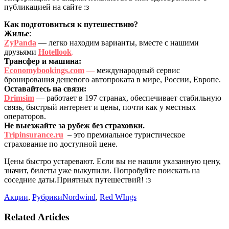
публикацией на сайте :з
Как подготовиться к путешествию?
Жилье
:
ZyPanda
— легко находим варианты, вместе с нашими
друзьями
Hotellook
.
Трансфер и машина:
Economybookings.com
—
международный сервис
бронирования дешевого автопроката в мире, России, Европе.
Оставайтесь на связи:
Drimsim
— работает в 197 странах, обеспечивает стабильную
связь, быстрый интернет и цены, почти как у местных
операторов.
Не выезжайте
з
а рубеж без страховки.
Tripinsurance.ru
– это премиальное туристическое
страхование по доступной цене.
Цены быстро устаревают. Если вы не нашли указанную цену,
значит, билеты уже выкупили. Попробуйте поискать на
соседние даты.Приятных путешествий! :з
Акции
,
Рубрики
Nordwind
,
Red WIngs
Related Articles