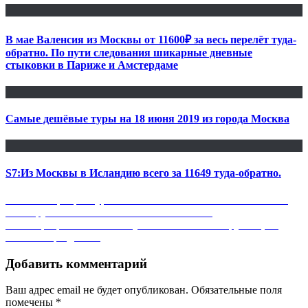
В мае Валенсия из Москвы от 11600₽ за весь перелёт туда-
обратно. По пути следования шикарные дневные
стыковки в Париже и Амстердаме
Самые дешёвые туры на 18 июня 2019 из города Москва
S7:Из Москвы в Исландию всего за 11649 туда-обратно.
Навигация
Previous
Previous
Горящий тур из Москвы в ОАЭ на 6 ночей всего за
post:
18250 рублей с человека — JONRAD Hotel!
по
Next
Next
Чартер из Москвы в Тунис всего за 13250 рублей, на
записям
post:
майские праздники.
Добавить комментарий
Ваш адрес email не будет опубликован.
Обязательные поля
помечены
*