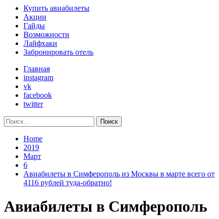
Primary
Купить авиабилеты
Menu
Акции
Гайды
Возможности
Лайфхаки
Забронировать отель
Главная
instagram
vk
facebook
twitter
Найти:
Home
2019
Март
6
Авиабилеты в Симферополь из Москвы в марте всего от
4116 рублей туда-обратно!
Авиабилеты в Симферополь