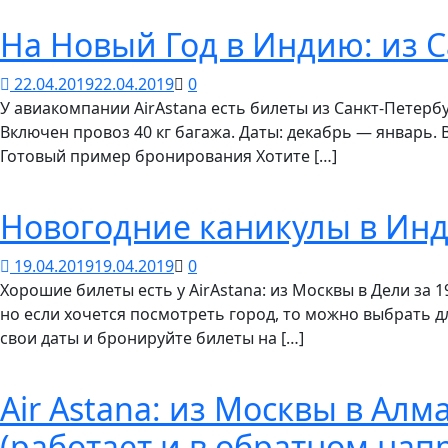
На Новый Год в Индию: из С
22.04.2019
22.04.2019
0
У авиакомпании AirAstana есть билеты из Санкт-Петерб
Включен провоз 40 кг багажа. Даты: декабрь — январь. 
Готовый пример бронирования Хотите […]
Новогодние каникулы в Инди
19.04.2019
19.04.2019
0
Хорошие билеты есть у AirAstana: из Москвы в Дели за 
но если хочется посмотреть город, то можно выбрать дл
свои даты и бронируйте билеты на […]
Air Astana: из Москвы в Алм
(работает и в обратном нап