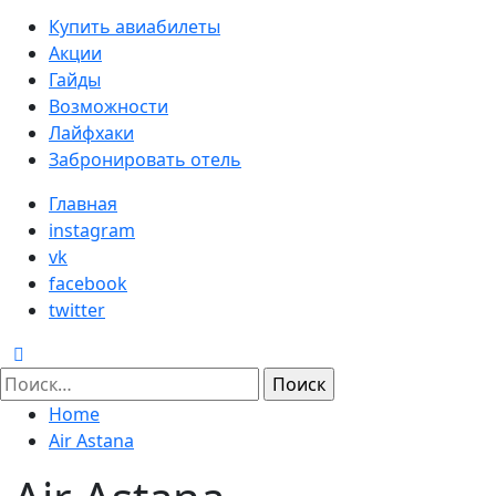
Primary
Купить авиабилеты
Menu
Акции
Гайды
Возможности
Лайфхаки
Забронировать отель
Главная
instagram
vk
facebook
twitter
Найти:
Home
Air Astana