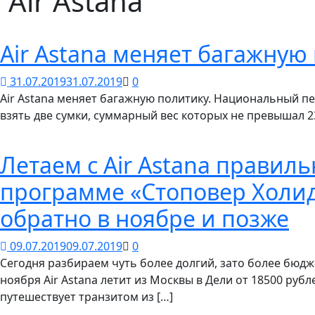
Air Astana
Air Astana меняет багажную
31.07.2019
31.07.2019
0
Air Astana меняет багажную политику. Национальный п
взять две сумки, суммарный вес которых не превышал 23
Летаем с Air Astana правиль
программе «Стоповер Холиде
обратно в ноябре и позже
09.07.2019
09.07.2019
0
Сегодня разбираем чуть более долгий, зато более бюд
ноября Air Astana летит из Москвы в Дели от 18500 рубл
путешествует транзитом из […]