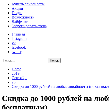
Primary
Купить авиабилеты
Menu
Акции
Гайды
Возможности
Лайфхаки
Забронировать отель
Главная
instagram
vk
facebook
twitter
Найти:
Home
2019
Сентябрь
28
Скидка до 1000 рублей на любые авиабилеты (показываем
Скидка до 1000 рублей на лю
бесплатным).