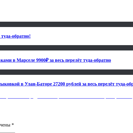
туда-обратно!
ками в Марселе 9900₽ за весь перелёт туда-обратно
тыковкой в Улан-Баторе 27200 рублей за весь перелёт туда-об
тов, Калининград, Сочи и Крым от 4300₽ в обе стороны, с октяб
ечены
*