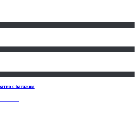
ратно с багажом
ря по май