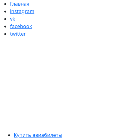
Skip
Главная
to
instagram
content
vk
facebook
twitter
Primary
Купить авиабилеты