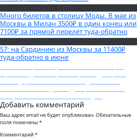
Много билетов в столицу Моды. В мае из
Москвы в Милан 3500₽ в один конец или
7100₽ за прямой перелёт туда-обратно
S7: на Сардинию из Москвы за 11400₽
туда-обратно в июне
Навигация
Previous
Previous
Теперь и в августе! Из Москвы в Ламецию-
post:
Терме 9500 рублей за прямой перелёт туда-обратно
по
Next
Next
Singapore Airlines: на Новый Год из Москвы в
записям
post:
Стокгольм за 13500 рублей туда-обратно с багажом,
шикарная авиакомпания и отличные даты
Добавить комментарий
Ваш адрес email не будет опубликован.
Обязательные
поля помечены
*
Комментарий
*