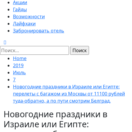
Menu
Акции
Гайды
Возможности
Лайфхаки
Забронировать отель
Найти:
Home
2019
Июль
7
Новогодние праздники в Израиле или Египте:
перелеты с багажом из Москвы от 11100 рублей
туда-обратно, а по пути смотрим Белград.
Новогодние праздники в
Израиле или Египте: