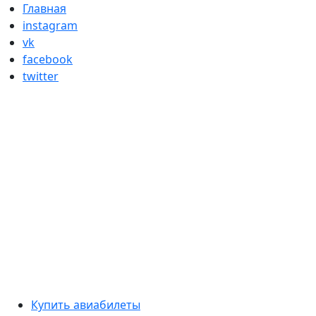
Skip
Главная
to
instagram
content
vk
facebook
twitter
Primary
Купить авиабилеты