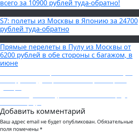
всего за 10900 рублей туда-обратно!
S7: полеты из Москвы в Японию за 24700
рублей туда-обратно
Прямые перелеты в Пулу из Москвы от
6200 рублей в обе стороны с багажом, в
июне
Навигация
Previous
Previous
Летим в Марокко: из Москвы в Касабланку за
post:
11800 рублей туда-обратно с багажом, с октября по
по
декабрь.
записям
Next
Next
Самые дешёвые туры на 7 июля 2019 из города
post:
Cанкт-Петербург
Добавить комментарий
Ваш адрес email не будет опубликован.
Обязательные
поля помечены
*