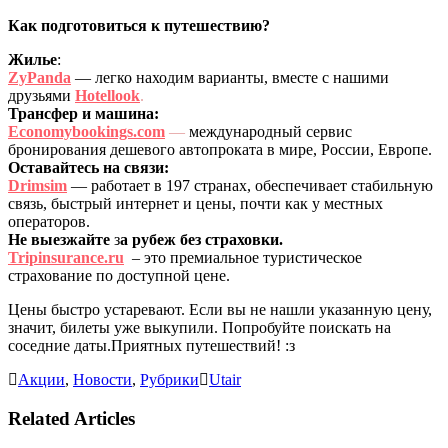
Как подготовиться к путешествию?
Жилье
:
ZyPanda
— легко находим варианты, вместе с нашими
друзьями
Hotellook
.
Трансфер и машина:
Economybookings.com
—
международный сервис
бронирования дешевого автопроката в мире, России, Европе.
Оставайтесь на связи:
Drimsim
— работает в 197 странах, обеспечивает стабильную
связь, быстрый интернет и цены, почти как у местных
операторов.
Не выезжайте
з
а рубеж без страховки.
Tripinsurance.ru
– это премиальное туристическое
страхование по доступной цене.
Цены быстро устаревают. Если вы не нашли указанную цену,
значит, билеты уже выкупили. Попробуйте поискать на
соседние даты.Приятных путешествий! :з
Акции
,
Новости
,
Рубрики
Utair
Related Articles