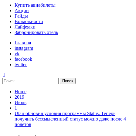
Primary
Купить авиабилеты
Menu
Акции
Гайды
Возможности
Лайфхаки
Забронировать отель
Главная
instagram
vk
facebook
twitter
Найти:
Home
2019
Июль
1
Utair обновил условия программы Status. Теперь
получить бессмысленный статус можно даже после 4
полетов