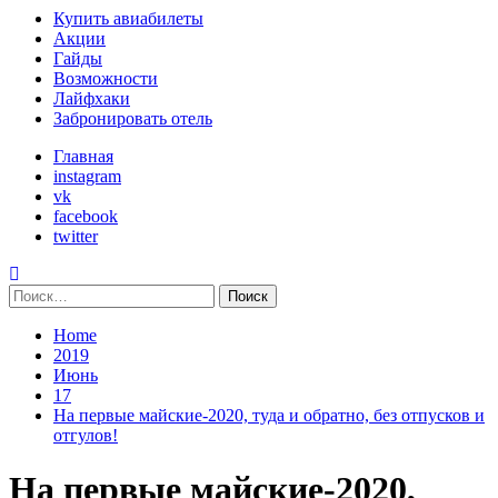
Primary
Купить авиабилеты
Menu
Акции
Гайды
Возможности
Лайфхаки
Забронировать отель
Главная
instagram
vk
facebook
twitter
Найти:
Home
2019
Июнь
17
На первые майские-2020, туда и обратно, без отпусков и
отгулов!
На первые майские-2020,