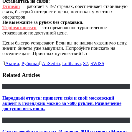
Оставайтесь на связи:
Drimsim
— работает в 197 странах, обеспечивает стабильную
связь, быстрый интернет и цены, почти как у местных
операторов.
Не выезжайте
з
а рубеж без страховки.
Tripinsurance.ru
– это премиальное туристическое
страхование по доступной цене.
Цены быстро устаревают. Если вы не нашли указанную цену,
значит, билеты уже выкупили. Попробуйте поискать на
соседние даты.Приятных путешествий! :з
Акции
,
Рубрики
AirSerbia
,
Lufthansa
,
S7
,
SWISS
Related Articles
Народный отпуск: привезти себя и свой московский
акцент в Геленджик можно за 7600 рублей. Развлечение
доступно весь июль.
Самые дешёвые туры на 23 апреля 2019 из города Москва