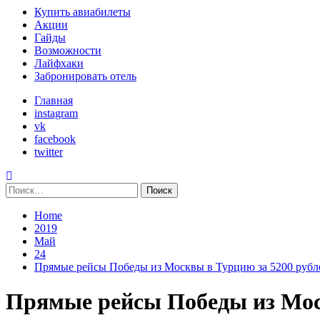
Primary
Купить авиабилеты
Menu
Акции
Гайды
Возможности
Лайфхаки
Забронировать отель
Главная
instagram
vk
facebook
twitter
Найти:
Home
2019
Май
24
Прямые рейсы Победы из Москвы в Турцию за 5200 рубле
Прямые рейсы Победы из Моск