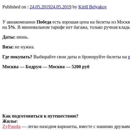
Published on :
24.05.2019
24.05.2019
by
Kirill Belyakov
У авиакомпании
Победа
есть хорошая цена на билеты из Москв
на
5%
. В минимальном тарифе нет багажа, только ручная кладь
Даты:
июнь.
Виза:
не нужна.
Где покупать?
Выбирайте свои даты и бронируйте билеты на
p
Москва — Бодрум — Москва — 5200 руб
Как подготовиться к путешествию?
Жилье
:
ZyPanda
— легко находим варианты, вместе с нашими друзья