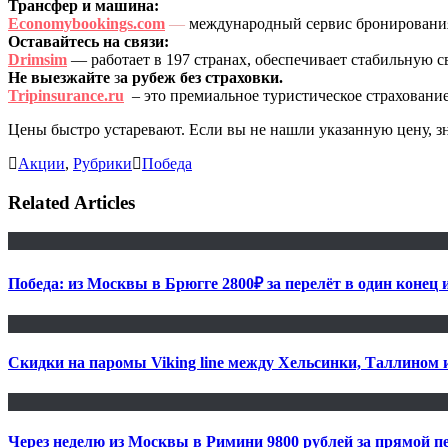
Трансфер и машина:
Economybookings.com
—
международный сервис бронирования 
Оставайтесь на связи:
Drimsim
— работает в 197 странах, обеспечивает стабильную с
Не выезжайте
з
а рубеж без страховки.
Tripinsurance.ru
– это премиальное туристическое страхование
Цены быстро устаревают. Если вы не нашли указанную цену, з
Акции
,
Рубрики
Победа
Related Articles
Победа: из Москвы в Брюгге 2800₽ за перелёт в один конец 
Скидки на паромы Viking line между Хельсинки, Таллином 
Через неделю из Москвы в Римини 9800 рублей за прямой пе