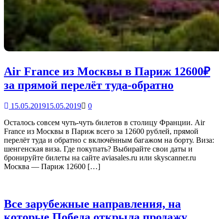
Air France из Москвы в Париж 12600₽
за прямой перелёт туда-обратно
15.05.2019
15.05.2019
0
Осталось совсем чуть-чуть билетов в столицу Франции. Air
France из Москвы в Париж всего за 12600 рублей, прямой
перелёт туда и обратно с включённым багажом на борту. Виза:
шенгенская виза. Где покупать? Выбирайте свои даты и
бронируйте билеты на сайте aviasales.ru или skysсanner.ru
Москва — Париж 12600 […]
Все зарубежные направления, на
которые Победа открыла продажу