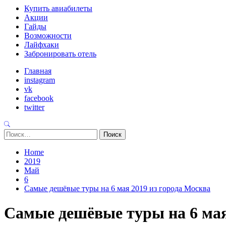
Primary
Купить авиабилеты
Menu
Акции
Гайды
Возможности
Лайфхаки
Забронировать отель
Главная
instagram
vk
facebook
twitter
Найти:
Home
2019
Май
6
Самые дешёвые туры на 6 мая 2019 из города Москва
Самые дешёвые туры на 6 мая