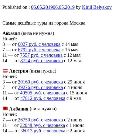
Published on :
06.05.2019
06.05.2019
by
Kirill Belyakov
Самые дешёвые туры из города Москва.
Абхазия
(виза не нужна)
Ночей:
3 — от
6027 руб. с человека
c 14 мая
7 — от
6792 руб. с человека
c 15 мая
11 — от
7557 руб. с человека
c 12 мая
14 — от
8724 руб. с человека
c 12 мая
Австрия
(виза нужна)
Ночей:
3 — от
20160 руб. с человека
c 29 июня
7 — от
29276 руб. с человека
c 4 июня
11 — от
40505 руб. с человека
c 15 июня
14 — от
47812 руб. с человека
c 9 мая
Албания
(виза нужна)
Ночей:
7 — от
26750 руб. с человека
c 2 июня
11 — от
32048 руб. с человека
c 1 июня
14 — от
36013 руб. с человека
c 2 июня