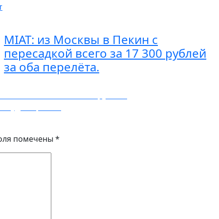
т
MIAT: из Москвы в Пекин с
пересадкой всего за 17 300 рублей
за оба перелёта.
— Москва всего за 7700 рублей.
ей туда-обратно.
оля помечены
*