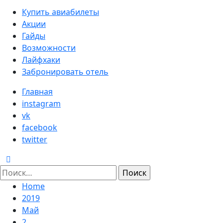
Primary
Купить авиабилеты
Menu
Акции
Гайды
Возможности
Лайфхаки
Забронировать отель
Главная
instagram
vk
facebook
twitter
Найти:
Home
2019
Май
2