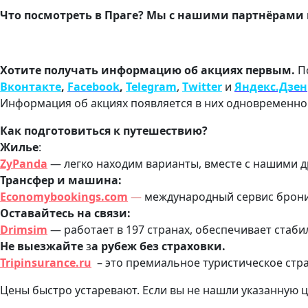
Что посмотреть в Праге? Мы с нашими партнёрами
Хотите получать информацию об акциях первым.
П
Вконтакте
,
Facebook
,
Telegram
,
Twitter
и
Яндекс.Дзен
Информация об акциях появляется в них одновременно с
Как подготовиться к путешествию?
Жилье
:
ZyPanda
— легко находим варианты, вместе с нашими 
Трансфер и машина:
Economybookings.com
—
международный сервис бронир
Оставайтесь на связи:
Drimsim
— работает в 197 странах, обеспечивает стаби
Не выезжайте
з
а рубеж без страховки.
Tripinsurance.ru
– это премиальное туристическое стра
Цены быстро устаревают. Если вы не нашли указанную ц