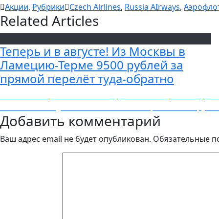
Акции
,
Рубрики
Czech Airlines
,
Russia AIrways
,
Аэрофло
Related Articles
Теперь и в августе! Из Москвы в
Ламецию-Терме 9500 рублей за
прямой перелёт туда-обратно
Навигация
Previous
Previous
Сборка: Москва — Берлин — Майорка — Берлин 
Next
post:
Next
TAP Portugal: из Москвы в Нью-Йорк за 22 300 рубл
по
Добавить комментарий
post:
записям
Ваш адрес email не будет опубликован.
Обязательные п