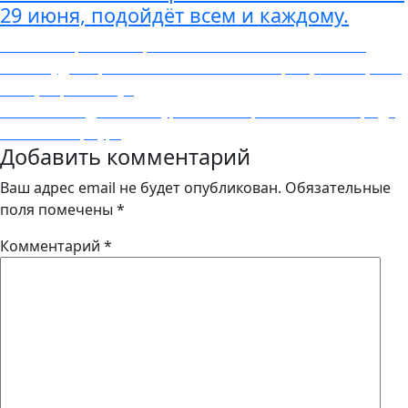
29 июня, подойдёт всем и каждому.
Навигация
Previous
Previous
Прямые перелеты в Италию из Москвы от
post:
6700₽ туда-обратно в мае и июне. Палермо, Милан, Рим,
по
Пиза, Бари и Генуя
записям
Next
Next
Самые дешёвые туры на 13 апреля 2019 из города
post:
Cанкт-Петербург
Добавить комментарий
Ваш адрес email не будет опубликован.
Обязательные
поля помечены
*
Комментарий
*