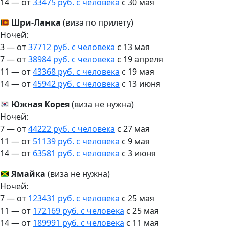
14 — от
33475 руб. с человека
c 30 мая
Шри-Ланка
(виза по прилету)
Ночей:
3 — от
37712 руб. с человека
c 13 мая
7 — от
38984 руб. с человека
c 19 апреля
11 — от
43368 руб. с человека
c 19 мая
14 — от
45942 руб. с человека
c 13 июня
Южная Корея
(виза не нужна)
Ночей:
7 — от
44222 руб. с человека
c 27 мая
11 — от
51139 руб. с человека
c 9 мая
14 — от
63581 руб. с человека
c 3 июня
Ямайка
(виза не нужна)
Ночей:
7 — от
123431 руб. с человека
c 25 мая
11 — от
172169 руб. с человека
c 25 мая
14 — от
189991 руб. с человека
c 11 мая