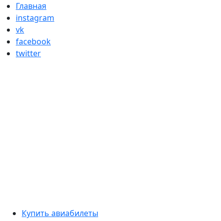
Skip
Главная
to
instagram
content
vk
facebook
twitter
Primary
Купить авиабилеты