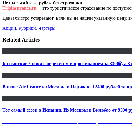
Не выезжайте
з
а рубеж без страховки.
Tripinsurance.ru
– это туристическое страхование по доступно
Цены быстро устаревают. Если вы не нашли указанную цену, з
Акции
,
Рубрики
,
Чартеры
Related Articles
Болгарские 2 ночи с перелетом и проживанием за 3300₽, а 3 
В июне Air France из Москвы в Париж от 12400 рублей за п
Тот самый сезон в Испании. Из Москвы в Бильбао от 9500 ру
Навигация
Previous
Previous
IBERIA: из Москвы на Канарские острова всего за 1583
Next
post:
Next
S7: прямые перелеты из Москвы в Вену за 8300₽ туда-обрат
по
post: