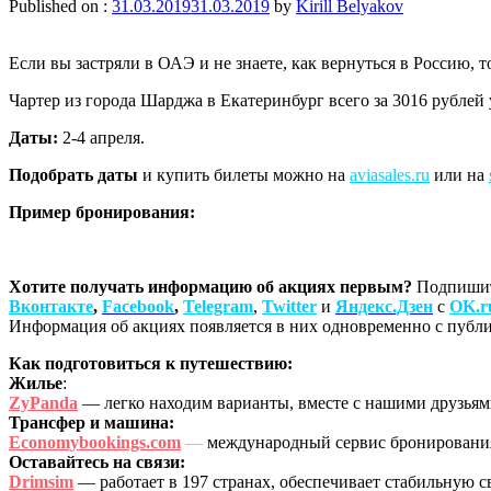
Published on :
31.03.2019
31.03.2019
by
Kirill Belyakov
Если вы застряли в ОАЭ и не знаете, как вернуться в Россию, т
Чартер из города Шарджа в Екатеринбург всего за 3016 рублей 
Даты:
2-4 апреля.
Подобрать даты
и купить билеты можно на
aviasales.ru
или на
Пример бронирования:
Хотите получать информацию об акциях первым?
Подпишит
Вконтакте
,
Facebook
,
Telegram
,
Twitter
и
Яндекс.Дзен
с
OK.r
Информация об акциях появляется в них одновременно с публик
Как подготовиться к путешествию:
Жилье
:
ZyPanda
— легко находим варианты, вместе с нашими друзья
Трансфер и машина:
Economybookings.com
—
международный сервис бронирования 
Оставайтесь на связи:
Drimsim
— работает в 197 странах, обеспечивает стабильную с