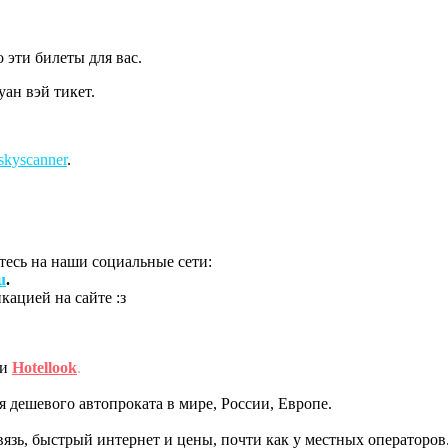
о эти билеты для вас.
уан вэй тикет.
skyscanner
.
есь на наши социальные сети:
u
.
ацией на сайте :з
ми
Hotellook
.
дешевого автопроката в мире, России, Европе.
вязь, быстрый интернет и цены, почти как у местных операторов