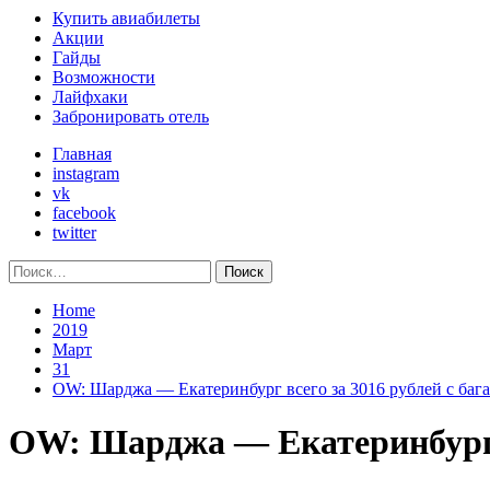
Primary
Купить авиабилеты
Menu
Акции
Гайды
Возможности
Лайфхаки
Забронировать отель
Главная
instagram
vk
facebook
twitter
Найти:
Home
2019
Март
31
OW: Шарджа — Екатеринбург всего за 3016 рублей с баг
OW: Шарджа — Екатеринбург в