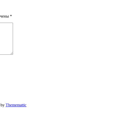
ечены
*
by
Thememattic